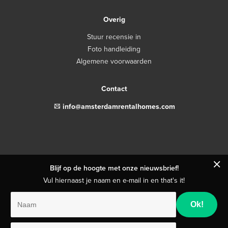
Overig
Stuur recensie in
Foto handleiding
Algemene voorwaarden
Contact
email
info@amsterdamrentalhomes.com
close
Blijf op de hoogte met onze nieuwsbrief!
Vul hiernaast je naam en e-mail in en that's it!
Naam
E-