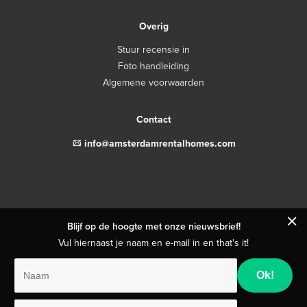
Overig
Stuur recensie in
Foto handleiding
Algemene voorwaarden
Contact
email
info@amsterdamrentalhomes.com
close
Blijf op de hoogte met onze nieuwsbrief!
Vul hiernaast je naam en e-mail in en that's it!
Naam
E-