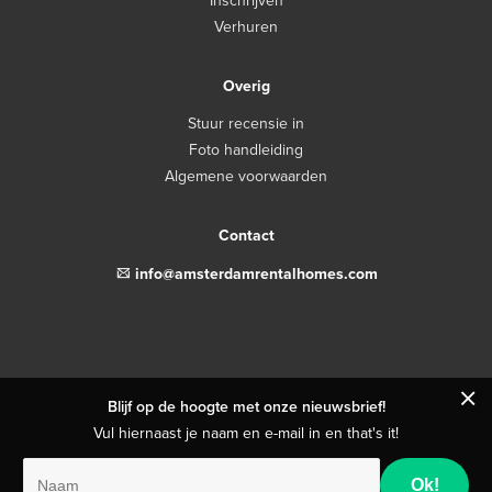
Inschrijven
Verhuren
Overig
Stuur recensie in
Foto handleiding
Algemene voorwaarden
Contact
email
info@amsterdamrentalhomes.com
close
Blijf op de hoogte met onze nieuwsbrief!
Vul hiernaast je naam en e-mail in en that's it!
Naam