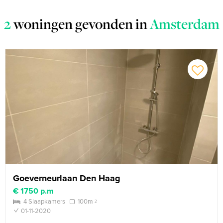
2
woningen gevonden in
Amsterdam
Goeverneurlaan Den Haag
€ 1750 p.m
4 Slaapkamers
100m
2
check
01-11-2020