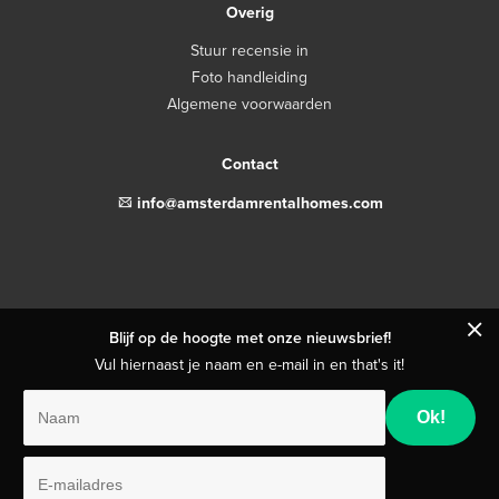
Overig
Stuur recensie in
Foto handleiding
Algemene voorwaarden
Contact
email
info@amsterdamrentalhomes.com
close
Blijf op de hoogte met onze nieuwsbrief!
Vul hiernaast je naam en e-mail in en that's it!
Naam
E-
mailadres